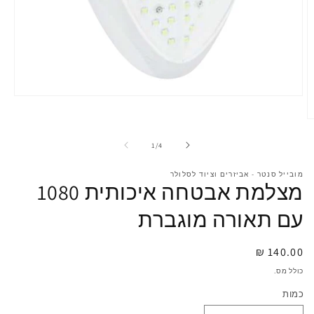
Open
media
1
O
in
m
gallery
2
מתוך
1
/
4
view
i
g
מובייל סנטר - אביזרים וציוד לסלולר
v
מצלמת אבטחה איכותית 1080
עם תאורה מוגברת
מחיר
140.00 ₪
רגיל
כולל מס.
כמות