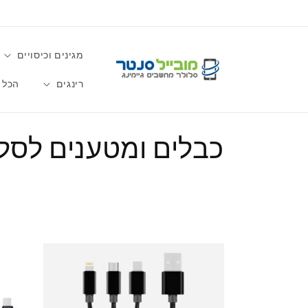
דלג
לתוכן
מגינים וכיסויים
רינגים
הכל 
א
כבלים ומטענים לסל
ו
ס
ף
: