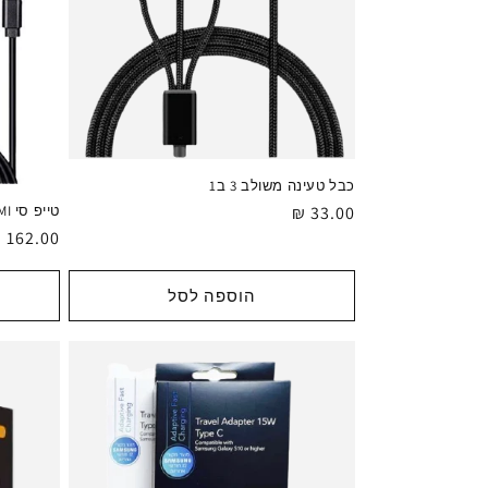
כבל טעינה משולב 3 ב1
מחיר
33.00 ₪
טייפ סי HDMI כבל
מחיר
162.00 ₪
רגיל
רגיל
הוספה לסל