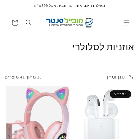
דלג
משלוח חינם מהיר עד הבית מעל 399ש"ח
לתוכן
עגלה
א
אוזניות לסלולרי
ו
ס
סנן ומיין
18 מתוך 41 מוצרים
ף
:
במבצע