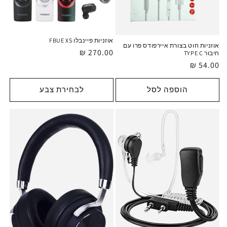
אוזניות פיינבלו FBUE XS
אוזניות חוט בצורת איירפודס פרו עם
מחיר
270.00 ₪
חיבור TYPE C
רגיל
מחיר
54.00 ₪
רגיל
הוספה לסל
לבחירת צבע