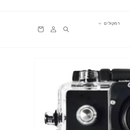
רמקולים
התחברות
עגלה
דלג
למידע
על
מוצרים