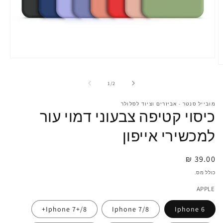
Open
O
media
m
1
2
in
מתוך
1
/
2
i
gallery
g
view
מובייל סנטר - אביזרים וציוד לסלולר
v
כיסוי קטיפה צבעוני דמוי עור
למכשירי אייפון
מחיר
39.00 ₪
רגיל
כולל מס.
APPLE
Iphone 7+/8+
Iphone 7/8
Iphone 6